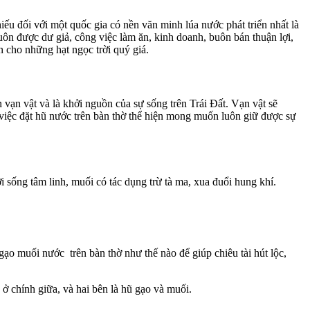
iếu đối với một quốc gia có nền văn minh lúa nước phát triển nhất là
uôn được dư giả, công việc làm ăn, kinh doanh, buôn bán thuận lợi,
an cho những hạt ngọc trời quý giá.
ạn vật và là khởi nguồn của sự sống trên Trái Đất. Vạn vật sẽ
y việc đặt hũ nước trên bàn thờ thể hiện mong muốn luôn giữ được sự
 sống tâm linh, muối có tác dụng trừ tà ma, xua đuổi hung khí.
gạo muối nước trên bàn thờ như thế nào để giúp chiêu tài hút lộc,
ở chính giữa, và hai bên là hũ gạo và muối.