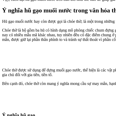
Ý nghĩa hũ gạo muối nước trong văn hóa 
Hũ gạo muối nước hay còn được gọi là chóe thờ, là một trong những 
Chóe thờ là bộ gồm ba hũ có hình dạng mô phỏng chiếc chum đựng gạo
nay có nhiều mẫu mã khác nhau, tuy nhiên đều có đặc điểm chung ở ph
mắn, được giữ lại phần thân phình to và tránh sự thất thoát vì phần 
Chóe thờ được sử dụng để đựng muối gạo nước, thể hiện là các vật ph
gia chủ đối với gia tiên, tiền tổ.
Bên cạnh đó, chóe thờ còn mang ý nghĩa mong cầu sự may mắn, hạnh 
Ý nghĩa hũ gạo