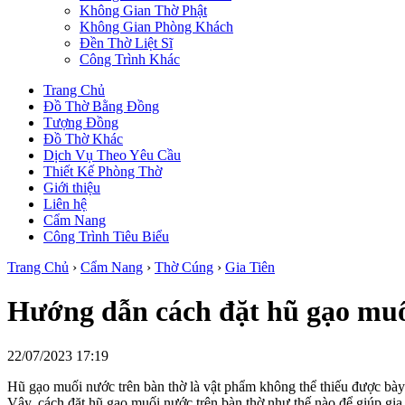
Không Gian Thờ Phật
Không Gian Phòng Khách
Đền Thờ Liệt Sĩ
Công Trình Khác
Trang Chủ
Đồ Thờ Bằng Đồng
Tượng Đồng
Đồ Thờ Khác
Dịch Vụ Theo Yêu Cầu
Thiết Kế Phòng Thờ
Giới thiệu
Liên hệ
Cẩm Nang
Công Trình Tiêu Biểu
Trang Chủ
›
Cẩm Nang
›
Thờ Cúng
›
Gia Tiên
Hướng dẫn cách đặt hũ gạo muối
22/07/2023 17:19
Hũ gạo muối nước trên bàn thờ là vật phẩm không thể thiếu được bày 
Vậy, cách đặt hũ gạo muối nước trên bàn thờ như thế nào để giúp gia 