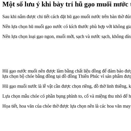
Một số lưu ý khi bày trí hũ gạo muối nước 
Sau khi nắm được chi tiết cách đặt hũ gạo muối nước trên bàn thờ đún
Nên lựa chọn hũ muối gạo nước có kích thước phù hợp với không gian
Nên lựa chọn loại gạo ngon, muối mới, sạch và nước sạch, không dính 
Hũ gạo nước muối nên được làm bằng chất liệu đồng để đảm bảo được 
lựa chọn bộ chóe bằng đồng tại đồ đồng Thiên Phúc vì sản phẩm được 
Hũ gạo muối nước là lễ vật cần được chọn riêng, đồ thờ linh thiêng, 
Lựa chọn mẫu chóe có phần bụng phình to, cổ và miệng thu nhỏ để hú
Họa tiết, hoa văn của chóe thờ được lựa chọn nên là các hoa văn may