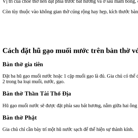
Vị trí của chóe thờ nên đặt phía trước bát hương và ở sau mâm bồng,
Còn tùy thuộc vào không gian thờ cúng rộng hay hẹp, kích thước bàn 
Cách đặt hũ gạo muối nước trên bàn thờ v
Bàn thờ gia tiên
Đặt ba hũ gạo muối nước hoặc 1 cặp muối gạo là đủ. Gia chủ có thể đ
2 trong ba loại muối, nước, gạo.
Bàn thờ Thần Tài Thổ Địa
Hũ gạo muối nước sẽ được đặt phía sau bát hương, nằm giữa hai ông
Bàn thờ Phật
Gia chủ chỉ cần bày trí một hũ nước sạch để thể hiện sự thành kính.