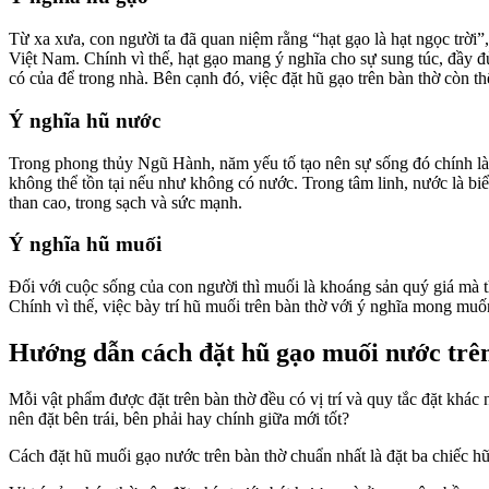
Từ xa xưa, con người ta đã quan niệm rằng “hạt gạo là hạt ngọc trời”
Việt Nam. Chính vì thế, hạt gạo mang ý nghĩa cho sự sung túc, đầy đ
có của để trong nhà. Bên cạnh đó, việc đặt hũ gạo trên bàn thờ còn thể
Ý nghĩa hũ nước
Trong phong thủy Ngũ Hành, năm yếu tố tạo nên sự sống đó chính là:
không thể tồn tại nếu như không có nước. Trong tâm linh, nước là bi
than cao, trong sạch và sức mạnh.
Ý nghĩa hũ muối
Đối với cuộc sống của con người thì muối là khoáng sản quý giá mà th
Chính vì thế, việc bày trí hũ muối trên bàn thờ với ý nghĩa mong muố
Hướng dẫn cách đặt hũ gạo muối nước trê
Mỗi vật phẩm được đặt trên bàn thờ đều có vị trí và quy tắc đặt khác
nên đặt bên trái, bên phải hay chính giữa mới tốt?
Cách đặt hũ muối gạo nước trên bàn thờ chuẩn nhất là đặt ba chiếc h