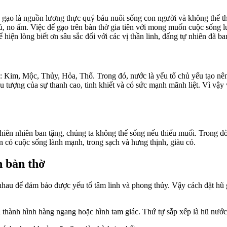
, gạo là nguồn lương thực quý báu nuôi sống con người và không thể th
ủ, no ấm. Việc để gạo trên bàn thờ gia tiên với mong muốn cuộc sống l
 hiện lòng biết ơn sâu sắc đối với các vị thần linh, đấng tự nhiên đã b
 Kim, Mộc, Thủy, Hỏa, Thổ. Trong đó, nước là yếu tố chủ yếu tạo nên v
ểu tượng của sự thanh cao, tinh khiết và có sức mạnh mãnh liệt. Vì vậ
iên nhiên ban tặng, chúng ta không thể sống nếu thiếu muối. Trong đời
n có cuộc sống lành mạnh, trong sạch và hưng thịnh, giàu có.
n bàn thờ
 nhau để đảm bảo được yếu tố tâm linh và phong thủy. Vậy cách đặt hũ 
ũ thành hình hàng ngang hoặc hình tam giác. Thứ tự sắp xếp là hũ nước 