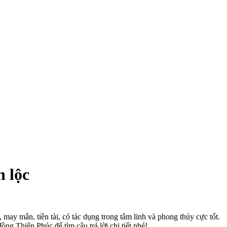
n lộc
ay mắn, tiền tài, có tác dụng trong tâm linh và phong thủy cực tốt.
ng Thiên Phúc để tìm câu trả lời chi tiết nhé!