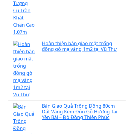
Hoàn thiện bàn giao mặt trống
đồng gò mạ vàng 1m2 tại Vũ Thư
Bàn Giao Quả Trống Đồng 80cm
Dát Vàng Kèm Đôn Gỗ Hương Tại
Yên Bái – Đồ Đồng Thiên Phúc