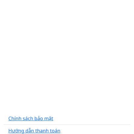
Cơ sở 1
: 663 Giải Phóng, Giáp Bát, Hoàng Mai, Hà
Nội​
Cơ sở 2
: Số 9 B1 Nguyễn Cảnh Dị, Đại Kim, Hoàng
Mai, Hà Nội​
Cơ sở 3
: 353 đường Cộng Hòa, phường 15, quận
Tân Bình, Hồ Chí Minh
Xưởng sản xuất
: Khu A – Thị Trấn Lâm – Ý Yên –
Nam Định​
Hotline
: 0947.90.6666
Email
: royal.thienphuc@gmail.com
CHÍNH SÁCH CHUNG
Chính sách bảo mật
Hướng dẫn thanh toán