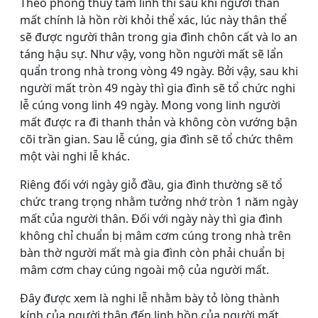
Theo phong thủy tâm linh thì sau khi người thân
mất chính là hồn rời khỏi thể xác, lúc này thân thể
sẽ được người thân trong gia đình chôn cất và lo an
táng hậu sự. Như vậy, vong hồn người mất sẽ lẩn
quẩn trong nhà trong vòng 49 ngày. Bởi vậy, sau khi
người mất tròn 49 ngày thì gia đình sẽ tổ chức nghi
lễ cúng vong linh 49 ngày. Mong vong linh người
mất được ra đi thanh thản và không còn vướng bận
cõi trần gian. Sau lễ cúng, gia đình sẽ tổ chức thêm
một vài nghi lễ khác.
Riêng đối với ngày giỗ đầu, gia đình thường sẽ tổ
chức trang trọng nhằm tưởng nhớ tròn 1 năm ngày
mất của người thân. Đối với ngày này thì gia đình
không chỉ chuẩn bị mâm cơm cúng trong nhà trên
bàn thờ người mất mà gia đình còn phải chuẩn bị
mâm cơm chay cúng ngoài mộ của người mất.
Đây được xem là nghi lễ nhằm bày tỏ lòng thành
kính của người thân đến linh hồn của người mất.